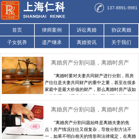
137-8891-9981
首页
律师案例
诉讼离婚
协议离婚
子女抚养
遗产继承
离婚资讯
关于我们
离婚房产分割问题，离婚时房产如何分割，怎么分？
"离婚时要对夫妻共同财产进行分割，而房
产往往是夫妻共同财产的重中之重，甚至在很多
家庭中是最大价值的财产，那么离婚时房产该如
何分割呢？对于房产的分割，双方可以协商解
决，如果协商不成可以起诉要求法院判决。下面
离婚房产分割问题，离婚时房产纠纷如何解决？
为了您列举了生活中常见的几种不同情况的房产
在离婚时的分割问题，希望能对您有帮助。1、
"离婚房产分割问题始终是离婚夫妻的焦
离婚时房产登记中有未成年子女名字的房产双方
点！房产情况往往又很复杂，导致分割方法不
怎么分？夫妻双方婚后共同出资购买的产权房，
一，如果不明白相关的情形和法律规定，在离婚
无论登记为夫妻双方或一方，均……