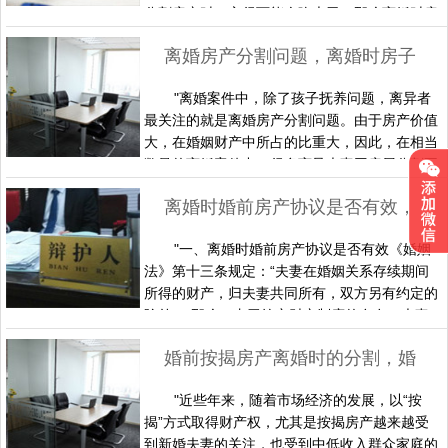
分割房产时一方很可能会吃大亏。那么离婚时房
产该如何分割呢，纠纷如何解决？下面为您列举
离婚房产分割问题，离婚时房子能分吗，如何分？
了几种常见的房产分割作为参考，以便您在遇到
这种情况的财产纠纷时不知道该怎么办。一、婚
"离婚案件中，除了孩子抚养问题，离异者
前购买的房产在婚后出售，应当归谁婚前购买房
最关注的就是离婚房产分割问题。由于房产价值
产婚后卖出，财产的形态虽然变了但性质没变，
大，在婚姻财产中所占的比重大，因此，在相当
增值部分并不是夫妻通过共同的投……
数量的离婚案件中，很多离异夫妻因房屋分割不
能达成统一意见起诉到法院。不同的房产情况分
离婚时婚前房产协议是否有效，离婚财产分割原则
割方法也相同，有些房子离婚时可以分割，有些
情况下房子是属于夫妻一方的个人财产，离婚时
"一、离婚时婚前房产协议是否有效《婚姻
是不能分割的。下面为您列举了几种常见的情况
法》第十三条规定：“夫妻在婚姻关系存续期间
为您解答离婚时房子能分吗，以及离婚时房子如
所得的财产，归夫妻共同所有，双方另有约定的
何分割的问题。1、一方婚前……
除外。”那么，由于约定财产制度的存在，夫妻
之间可以对财产以书面方式订立合同。根据《中
婚前按揭房产离婚时的分割，婚后按揭房产离婚如何分割
华人民共和国婚姻法》第十九条规定：“夫妻可
以约定婚姻关系存续期间所得的财产以及婚前财
"近些年来，随着市场经济的发展，以“按
产归各自所有、共同所有或部分各自所有、部分
揭”方式取得财产权，尤其是按揭房产越来越受
共同所有；夫妻对婚姻关系存续期间所得的财产
到新婚夫妻的关注，也受到中低收入群众家庭的
以及婚前财产的约定，对双方……