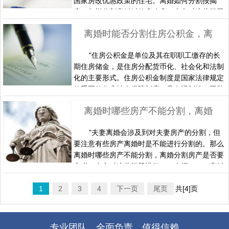
国家房改优惠政策的住宅。离婚如何分割按揭
当地政府有关部门公布的同……
房？怎样分割离婚时的房改房？本文对这些问题
一一进行介绍。一、离婚时如何分割按揭房按揭
离婚时能否分割住房公积金，离婚时住房公积金如何分割
购房目前已成为比较普遍的购房方式。近年来离
婚案件中当事人提出对按揭房屋财产进行分割处
"住房公积金是单位及其在职职工缴存的长
理请求的增多，占了在离婚案件30%左右的比
期住房储金，是住房分配货币化、社会化和法制
例，按揭购房在整个离婚案件中成了矛盾最集
化的主要形式。住房公积金制度是国家法律规定
中、争议最多的事实，成了整个案……
的重要的住房社会保障制度，具有强制性、互助
性、保障性。单位和职工个人必须依法履行缴存
离婚时哪些房产不能分割，离婚分割房产是否要交税
住房公积金的义务。那么离婚时能否分割住房公
积金，离婚时住房公积金如何分割？本文对这些
"夫妻离婚会涉及到对夫妻房产的分割，但
问题一一进行介绍。一、离婚时能否分割住房公
要注意有些房产离婚时是不能进行分割的。那么
积金根据最高人民法院《关于适用婚姻法若干问
离婚时哪些房产不能分割，离婚分割房产是否要
题的解释（二）》第十一条规……
交税？本文对这些问题进行一一介绍。一、离婚
时哪些房产不能分割1、借用他人身份购房根据
1
2
我国物权法的相关规定，房屋是以房产证上登记
3
4
下一页
尾页
共[4]页
的权利人来认定房屋产权的归属的，而且规定房
产证上的记载与房屋登记主管机关登记簿上记载
的权利人不符的，除非有证据证明房屋登记簿上
专业团队，全面负责，值得信赖