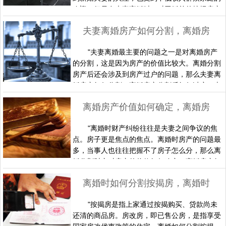
欢迎。但是在夫妻离婚时，对于婚前的按揭房产
如何分割，婚后按揭房产离婚如何分割？本文对
夫妻离婚房产如何分割，离婚房产分割后如何过户
这些问题一一进行介绍。一、婚前按揭房产离婚
时的分割对婚前办理按揭手续，婚后夫妻共同清
"夫妻离婚最主要的问题之一是对离婚房产
偿贷款的房产在离婚时的归属问题。婚姻法》明
的分割，这是因为房产的价值比较大。离婚分割
确规定，一方婚前财产为个人财产。一方婚前办
房产后还会涉及到房产过户的问题，那么夫妻离
理按揭手续，并取得了产权证……
婚房产如何分割，离婚房产分割后如何过户？本
文对这些问题一一进行介绍。一、夫妻离婚房产
离婚房产价值如何确定，离婚房产如何分割
如何分割根据新出台的《婚姻法》解释（三），
夫妻离婚，房产根据出资人不同有不同的分割方
"离婚时财产纠纷往往是夫妻之间争议的焦
法。这部司法解释于2011年7月4日由最高人民
点。房子更是焦点的焦点。离婚时房产的问题最
法院审判委员会第1525次会议通过，并将于8月
多，当事人也往往把握不了房子怎么分，那么离
13日起施行。根据……
婚分割财产对房产的价值如何确定，离婚房产如
何分割？本文对这些问题一一进行介绍。一、离
离婚时如何分割按揭房，离婚时怎样分割房改房
婚房产价值如何确定1、夫妻共同出资而取得“部
分产权”的房屋，人民法院可参照上述有关解
"按揭房是指上家通过按揭购买、贷款尚未
答，予以妥善处理。但分得房屋“部分产权”的一
还清的商品房。房改房，即已售公房，是指享受
方，一般应按所得房屋产权的比例，依照离婚时