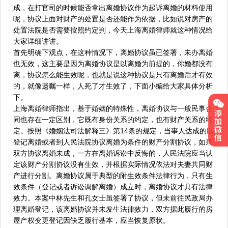
成，在打官司的时候能否拿出离婚协议作为起诉离婚的材料使用
呢，协议上面对财产的处置是否还能作为依据，比如说对房产的
处置法院是否需要按照约定判，今天上海离婚律师就这种情况给
大家详细讲讲。
首先明确下观点，在这种情况下，离婚协议虽已签署，未办离婚
也无效，这主要是因为离婚协议是以离婚为前提的，你婚都没有
离，协议怎么能生效呢，也就是说这种协议是只有离婚后才有效
的，就像遗嘱一样，人死了才生效了，下面小编给大家具体分析
下。
上海离婚律师指出，基于婚姻的特殊性，离婚协议与一般民事合
同也存在一定区别，它既有身份关系的约定，也有财产关系的约
定。按照《婚姻法司法解释三》第14条的规定，当事人达成的以
登记离婚或者到人民法院协议离婚为条件的财产分割协议，如果
双方协议离婚未成，一方在离婚诉讼中反悔的，人民法院应当认
定该财产分割协议没有生效，并根据实际情况依法对夫妻共同财
产进行分割。离婚协议属于典型的附生效条件法律行为，只有生
效条件（登记或者诉讼调解离婚）成立时，离婚协议才具有法律
效力。本案中林先生和孔女士虽签署了协议，但未前往民政局办
理离婚登记，该离婚协议并未发生法律效力，双方据此履行的房
屋产权变更登记因缺乏履行基本，应当恢复原状。