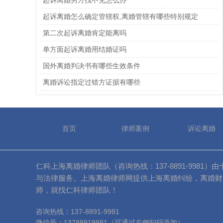
起诉离婚男方找不见怎么办
起诉离婚怎么确定管辖权,离婚管辖有哪些特别规定
第二次起诉离婚肯定能离吗
单方面起诉离婚用结婚证吗
国外离婚判决书有哪些生效条件
离婚诉讼指定过错方证据有哪些
首页
律师案例
诉讼离婚
仁科上海离婚律师团队（咨询热线：137-8891-99
与法律服务。上海离婚律师网提供上海离婚纠纷，离婚财
师，就找仁科律师团队！
咨询热线：137-8891-9981
微信号：13788919981（可通过右侧扫码添加）