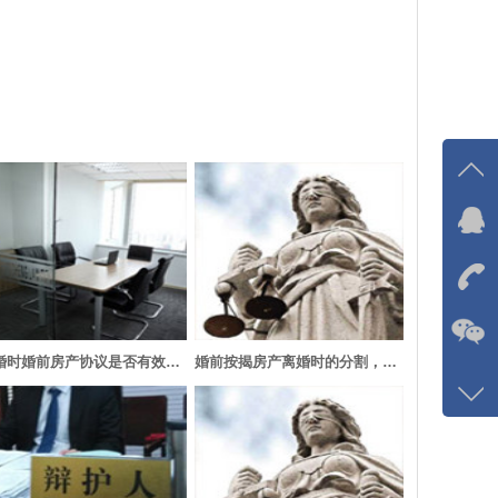
在线
我
在
离婚时婚前房产协议是否有效，离婚财产分割原则
婚前按揭房产离婚时的分割，婚后按揭房产离婚如何分割
咨询
137-
客服