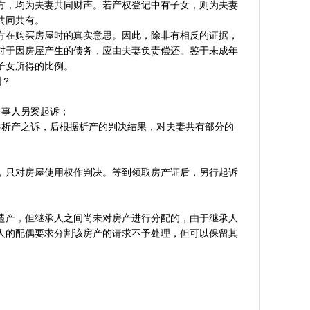
方，均为夫妻共同财声。若产权登记中有子女，则为夫妻
共同共有。
方在购买房屋时的真实意思。因此，除非有相反的证据，
对于因房屋产生的债务，应由夫妻负责偿还。鉴于未成年
子女所得的比例。
割？
当事人另案起诉；
起析产之诉，后根据析产的判决结果，对夫妻共有部分的
，只对房屋使用权作判决。等到领取房产证后，另行起诉
遗产，但继承人之间尚未对房产进行分配的，由于继承人
人的配偶要求分割该房产的请求不予处理，但可以保留其