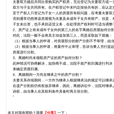
夫妻双方婚后共同出资购买的产权房，无论登记为夫妻双方或一
双方与子女共同所有。在户权登记中末约定按份共有的，应认定
至于产权人只登记为子女一人的房屋所有权问题，应考量夫妻双
否则通常仍然将该房屋视为夫妻及未成年子女共有财产。但是，
子女未出资，也不承担还贷义务，在处理房产权利时可适当调整
2、房产证上有未成年子女外的第三人的名字离婚后房屋如何分
对此，法院一般不会将其主动追加第三人，而是采取如下措施：
（1）根据当事人的申请，对房屋部分的财产分割不予审理，由
（2）根据当事人的申请，将案件中止审理，告诉当事人另行提
房屋进行分割。
3、离婚时尚未领取房产证的房产如何分割？
此种情况可协商解决，如协商不成，法院不就产权归属进行判决
来确定房屋归属。
4、离婚期间一方尚在继承之中的房产分割？
夫妻关系存续期间，一方作为继承人根据继承法的规定可以继承
在遗产分割前仍有权放弃继承，因此，离婚诉讼中，法院对继承
诉权，由当事人在其权利条件具备时再主张分割。
”
本文对我有帮助？我要
【分享】
一下：