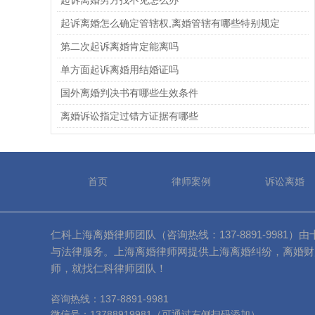
起诉离婚男方找不见怎么办
起诉离婚怎么确定管辖权,离婚管辖有哪些特别规定
第二次起诉离婚肯定能离吗
单方面起诉离婚用结婚证吗
国外离婚判决书有哪些生效条件
离婚诉讼指定过错方证据有哪些
首页
律师案例
诉讼离婚
仁科上海离婚律师团队（咨询热线：137-8891-99
与法律服务。上海离婚律师网提供上海离婚纠纷，离婚财
师，就找仁科律师团队！
咨询热线：137-8891-9981
微信号：13788919981（可通过右侧扫码添加）