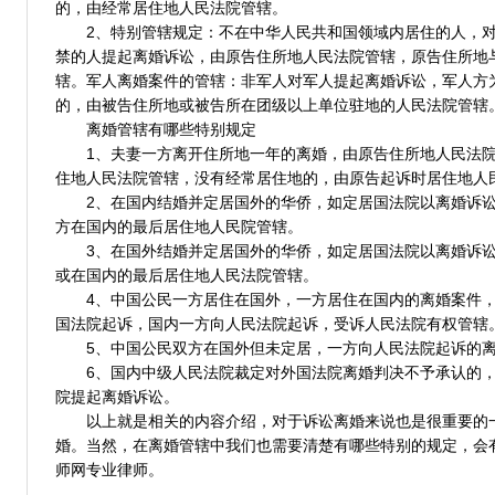
的，由经常居住地人民法院管辖。
2、特别管辖规定：不在中华人民共和国领域内居住的人，
禁的人提起离婚诉讼，由原告住所地人民法院管辖，原告住所地
辖。军人离婚案件的管辖：非军人对军人提起离婚诉讼，军人方
的，由被告住所地或被告所在团级以上单位驻地的人民法院管辖
离婚管辖有哪些特别规定
1、夫妻一方离开住所地一年的离婚，由原告住所地人民法
住地人民法院管辖，没有经常居住地的，由原告起诉时居住地人
2、在国内结婚并定居国外的华侨，如定居国法院以离婚诉
方在国内的最后居住地人民院管辖。
3、在国外结婚并定居国外的华侨，如定居国法院以离婚诉
或在国内的最后居住地人民法院管辖。
4、中国公民一方居住在国外，一方居住在国内的离婚案件
国法院起诉，国内一方向人民法院起诉，受诉人民法院有权管辖
5、中国公民双方在国外但未定居，一方向人民法院起诉的
6、国内中级人民法院裁定对外国法院离婚判决不予承认的
院提起离婚诉讼。
以上就是相关的内容介绍，对于诉讼离婚来说也是很重要的
婚。当然，在离婚管辖中我们也需要清楚有哪些特别的规定，会
师网专业律师。