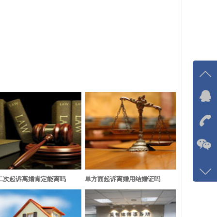
在线
我
在
咨询
二次起诉离婚肯定能离吗
单方面起诉离婚用结婚证吗
137-
客服