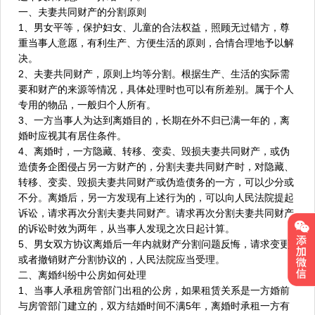
一、夫妻共同财产的分割原则
1、男女平等，保护妇女、儿童的合法权益，照顾无过错方，尊
重当事人意愿，有利生产、方便生活的原则，合情合理地予以解
决。
2、夫妻共同财产，原则上均等分割。根据生产、生活的实际需
要和财产的来源等情况，具体处理时也可以有所差别。属于个人
专用的物品，一般归个人所有。
3、一方当事人为达到离婚目的，长期在外不归已满一年的，离
婚时应视其有居住条件。
4、离婚时，一方隐藏、转移、变卖、毁损夫妻共同财产，或伪
造债务企图侵占另一方财产的，分割夫妻共同财产时，对隐藏、
转移、变卖、毁损夫妻共同财产或伪造债务的一方，可以少分或
不分。离婚后，另一方发现有上述行为的，可以向人民法院提起
诉讼，请求再次分割夫妻共同财产。请求再次分割夫妻共同财产
的诉讼时效为两年，从当事人发现之次日起计算。
5、男女双方协议离婚后一年内就财产分割问题反悔，请求变更
或者撤销财产分割协议的，人民法院应当受理。
二、离婚纠纷中公房如何处理
1、当事人承租房管部门出租的公房，如果租赁关系是一方婚前
与房管部门建立的，双方结婚时间不满5年，离婚时承租一方有