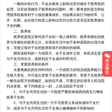
一般的出轨行为，不会从根本上影响法官对婚生子抚养权的
处理，法官处理婚生子抚养权的问题时，唯一要考虑的是怎样处
理抚养权最有利于小孩的健康成长。但如果出轨行为较经常、公
开、长期，会在很大程度上影响法官对出轨方是否适宜抚养婚生
子的判断。
二、抚养权
抚养权是指父母对其子女的一项人身权利，抚养有婚生的抚
养与非婚生的抚养之分，在现实生活中由于各种原因的出现与发
生，导致父母对子女的抚养权得不到很好的保障。
拥有该权利的一方或双方，在子女成年之前，有权决定是否
与子女共同生活，该权利在子女成年时即消灭。
三、变更抚养权的条件
夫妻离婚后的任何时间内，一方或双方的情况或抚养能力发
生较大变化，均可提出变更子女抚养权的要求。变更子女抚养权
一般先由双方协商确定，如协议不成，可通过诉讼请求人民法院
判决变更。有下列情形之一的，人民法院应予支持：
1、与子女共同生活的一方因患严重疾病或因伤残无力继续
抚养子女的;
2、与子女共同生活的一方不尽抚养义务或有虐待子女行
为，或其与子女共同生活对子女身心健康确有不利影响的;