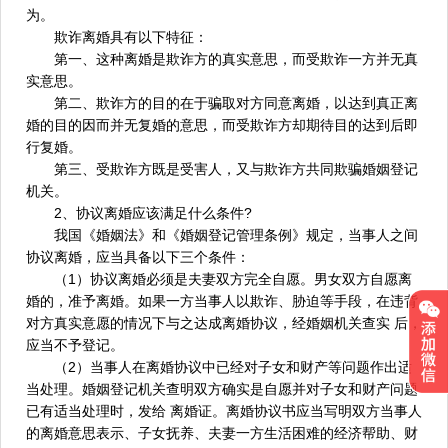
为。
欺诈离婚具有以下特征：
第一、这种离婚是欺诈方的真实意思，而受欺诈一方并无真
实意思。
第二、欺诈方的目的在于骗取对方同意离婚，以达到真正离
婚的目的因而并无复婚的意思，而受欺诈方却期待目的达到后即
行复婚。
第三、受欺诈方既是受害人，又与欺诈方共同欺骗婚姻登记
机关。
2、协议离婚应该满足什么条件?
我国《婚姻法》和《婚姻登记管理条例》规定，当事人之间
协议离婚，应当具备以下三个条件：
（1）协议离婚必须是夫妻双方完全自愿。男女双方自愿离
婚的，准予离婚。如果一方当事人以欺诈、胁迫等手段，在违背
对方真实意愿的情况下与之达成离婚协议，经婚姻机关查实 后，
应当不予登记。
（2）当事人在离婚协议中已经对子女和财产等问题作出适
当处理。婚姻登记机关查明双方确实是自愿并对子女和财产问题
已有适当处理时，发给 离婚证。离婚协议书应当写明双方当事人
的离婚意思表示、子女抚养、夫妻一方生活困难的经济帮助、财