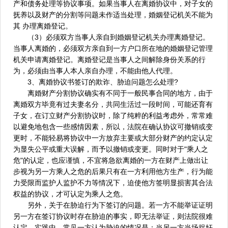
产和债务处理等协议事项。如果当事人在离婚协议中，对子女的
抚养以及财产的分割等问题未作适当处理，婚姻登记机关不能为
其 办理离婚登记。
（3）必须双方当事人亲自到婚姻登记机关办理离婚登记。
当事人离婚的，必须双方亲自到一方户口所在地的婚姻登记管理
机关申请离婚登记。离婚登记是当事人之间解除身份关系的行
为，必须由当事人本人亲自办理，不能由他人代理。
3、离婚协议书签订的欺诈、胁迫问题怎么处理?
离婚财产分割协议确实有不同于一般民事合同的地方，由于
离婚双方毕竟有过夫妻名分，共同生活过一段时间，可能还育有
子女，在订立财产分割协议时，除了纯粹的利益考虑外，常常难
以避免地包含一些感情因素，所以，法院在确认协议可撤销或变
更时，不能轻易将协议中一方放弃主要或大部分财产的约定认定
为显失公平或重大误解，而予以撤销或变更。同时对于"乘人之
危"的认定，也应谨慎，不宜将急欲离婚的一方在财产上做出让
步视为另一方乘人之危的后果只有在一方利用他方生产，行为能
力受限而监护人监护不力等情况下，迫使他方签明显损害其合法
权益的协议，才可认定为乘人之危。
另外，关于在胁迫行为下签订的问题。若一方不能举证证明
另一方在签订协议时存在胁迫的事实，即无法举证，则法院很难
认定。实践中，常见一方认为胁迫的情况是：当另一方当场捉奸